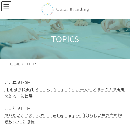
コ
ナ
ン
ビ
テ
ゲ
ン
ー
ツ
シ
へ
ョ
TOPICS
ス
ン
キ
に
ッ
移
プ
動
HOME
TOPICS
2025年5月30日
【DUAL STORY】Business Connect Osaka―女性×世界の力で未来
を創る―に出展
2025年5月17日
やりたいことの一歩を！The Beginning 〜 自分らしい生き方を解
き放つ 〜 に協賛