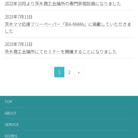
2023年10月より茨木商工会議所の専門家相談員になりました
2023年7月11日
茨木ママ応援フリーペーパー「IBA-MAMA」に掲載していただきま
した
2023年7月11日
茨木商工会議所にてセミナーを開催することになりました
投
固
固
1
2
»
定
定
稿
ペ
ペ
の
ー
ー
ジ
ジ
ペ
TOP
ー
ABOUT
ジ
SERVICE
送
WORKS