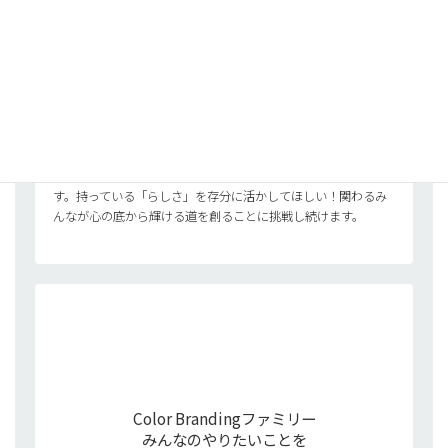
「らしさ」を
最大限に活かして
輝ける道をつくります
Color Brandingでは、丁寧に、どんな小さなことも見落とさな
いように、その人「らしさ」を見出すことを大事にしていま
す。持っている「らしさ」を存分に活かしてほしい！関わるみ
んなが心の底から輝ける道を創ることに挑戦し続けます。
Color Brandingファミリー
みんなのやりたいことを