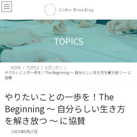
コ
ナ
ン
ビ
テ
ゲ
ン
ー
ツ
シ
へ
ョ
TOPICS
ス
ン
キ
に
ッ
移
プ
動
HOME
TOPICS
スポンサー
やりたいことの一歩を！The Beginning 〜 自分らしい生き方を解き放つ 〜 に
協賛
やりたいことの一歩を！The
Beginning 〜 自分らしい生き方
を解き放つ 〜 に協賛
2025年5月17日