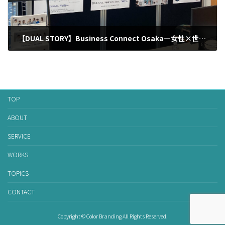
【DUAL STORY】Business Connect Osaka―女性×世界の力で未来を創る―に出展
2025年5月30日
TOP
ABOUT
SERVICE
WORKS
TOPICS
CONTACT
Copyright © Color Branding All Rights Reserved.