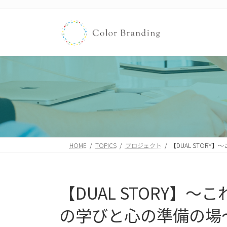
コ
ナ
ン
ビ
テ
ゲ
ン
ー
ツ
シ
へ
ョ
ス
ン
キ
に
ッ
移
プ
動
HOME
TOPICS
プロジェクト
【DUAL STOR
【DUAL STORY
の学びと心の準備の場