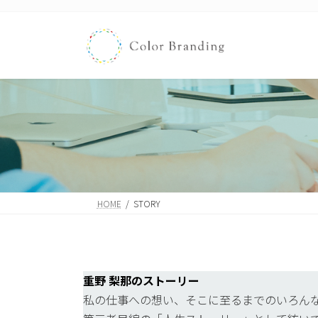
コ
ナ
ン
ビ
テ
ゲ
ン
ー
ツ
シ
へ
ョ
ス
ン
キ
に
ッ
移
プ
動
HOME
STORY
重野 梨那のストーリー
私の仕事への想い、そこに至るまでのいろん