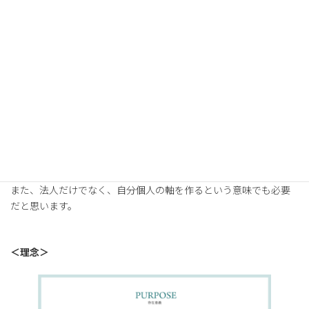
セッションでは、様々な角度で質問してもらうことで、新しいアイ
デアの発見や、言語化ができました。
自分がやっていることに対する自信も、これからどういうふうに
進めていけばいいかの自信もついたことが一番の収穫です。
目的地に対し、現状どの地点かが視覚的に頭の中でわかるように
なりました。
このサービスをオススメするのは「散らかってる人」。
様々な事業をされている方は、事業や仕事が散らかりがちだと思
います。
その時に、自分の事業の軸を見つける手助けをしてくれます。
また、法人だけでなく、自分個人の軸を作るという意味でも必要
だと思います。
＜理念＞