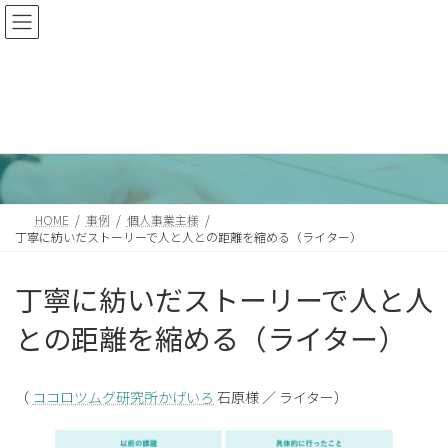
コ
ナ
ン
ビ
テ
ゲ
ン
ー
ツ
シ
へ
ョ
事例
ス
ン
キ
に
ッ
移
プ
動
HOME
事例
個人事業主様
丁寧に紡いだストーリーで人と人との距離を縮める（ライター）
丁寧に紡いだストーリーで人と人
との距離を縮める（ライター）
（
ココロツムグ研究所かげいろ
石原様 ／ ライター）