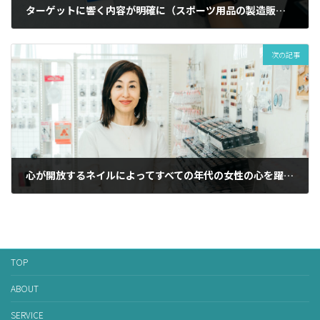
ターゲットに響く内容が明確に（スポーツ用品の製造販売等）
2023年5月12日
次の記事
心が開放するネイルによってすべての年代の女性の心を躍らせる（ネイル用品輸入販売卸・経営者）
2023年5月15日
TOP
ABOUT
SERVICE