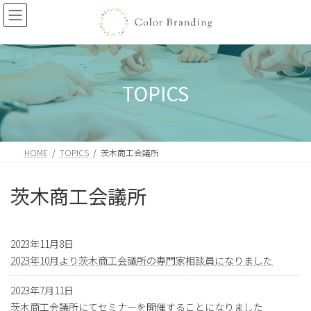
コ
ナ
ン
ビ
テ
ゲ
ン
ー
ツ
シ
へ
ョ
TOPICS
ス
ン
キ
に
ッ
移
プ
動
HOME
TOPICS
茨木商工会議所
茨木商工会議所
2023年11月8日
2023年10月より茨木商工会議所の専門家相談員になりました
2023年7月11日
茨木商工会議所にてセミナーを開催することになりました