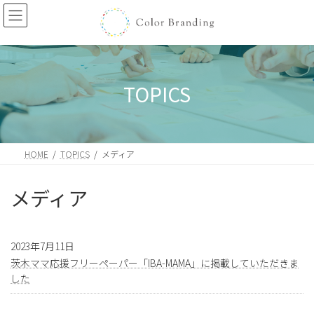
コ
ナ
ン
ビ
テ
ゲ
ン
ー
ツ
シ
へ
ョ
TOPICS
ス
ン
キ
に
ッ
移
プ
動
HOME
TOPICS
メディア
メディア
2023年7月11日
茨木ママ応援フリーペーパー「IBA-MAMA」に掲載していただきま
した