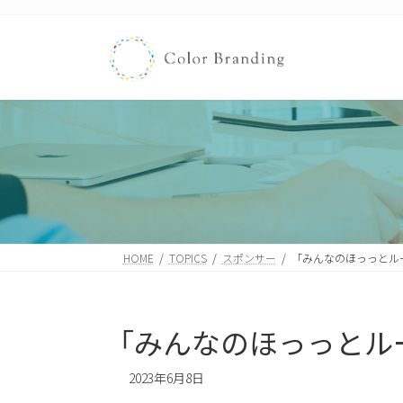
コ
ナ
ン
ビ
テ
ゲ
ン
ー
ツ
シ
へ
ョ
ス
ン
キ
に
ッ
移
プ
動
HOME
TOPICS
スポンサー
「みんなのほっっとル
「みんなのほっっとル
2023年6月8日